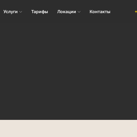
Услуги
Тарифы
Локации
Контакты
+